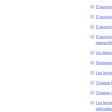
☑️
S’assurer
☑️
S’assurer
☑️
S’assurer
☑️
S’assure
interactif
☑️
Un élémen
☑️
Designer
☑️
Les liens
☑️
Chaque bo
☑️
Chaque ch
☑️
Les formu
utilisateu