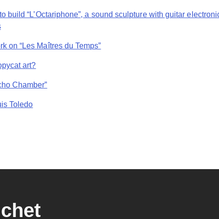
o build “L’Octariphone”, a sound sculpture with guitar electroni
s
k on “Les Maîtres du Temps”
opycat art?
Echo Chamber”
is Toledo
nchet