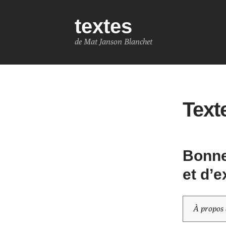
textes
de Mat Janson Blanchet
Text
Bonne
et d’e
À propos d