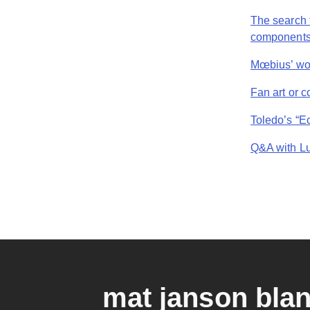
The search t
component
Mœbius’ wor
Fan art or c
Toledo’s “
Q&A with Lu
mat janson bla