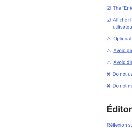
☑️
The “Ente
☑️
Afficher 
utilisateu
⚠️
Optional
⚠️
Avoid pr
⚠️
Avoid d
❌
Do not us
❌
Do not ma
Éditor
Réflexion su