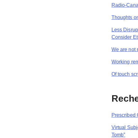
Radio-Canad
Thoughts on
Less Disrup
Consider Eth
We are not 
Working rem
Of touch sc
Reche
Prescribed 
Virtual Sub
Tomb”